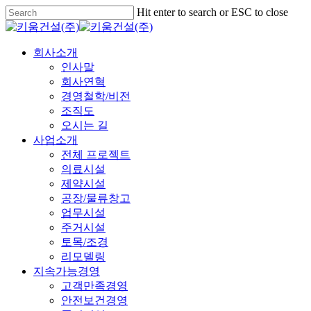
Skip
Hit enter to search or ESC to close
to
Close
main
Search
content
Menu
회사소개
인사말
회사연혁
경영철학/비전
조직도
오시는 길
사업소개
전체 프로젝트
의료시설
제약시설
공장/물류창고
업무시설
주거시설
토목/조경
리모델링
지속가능경영
고객만족경영
안전보건경영