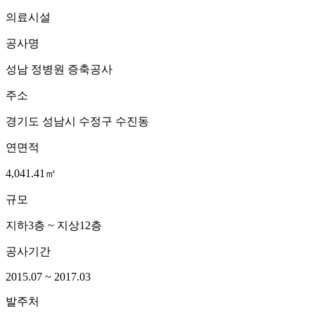
의료시설
공사명
성남 정병원 증축공사
주소
경기도 성남시 수정구 수진동
연면적
4,041.41㎡
규모
지하3층 ~ 지상12층
공사기간
2015.07 ~ 2017.03
발주처