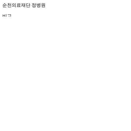
순천의료재단 정병원
비고
민간
키움건설(주)
See Full Bio
Previous Post
메이비원 사옥 신축공사