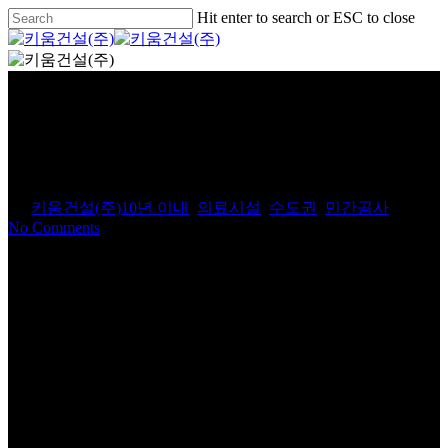
Skip
Hit enter to search or ESC to close
to
Close
main
Search
Menu
content
성남 정병원 증축공사
By
키움건설(주)
10년 이내
,
의료시설
,
수도권
,
민간공사
No Comments