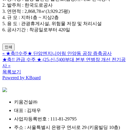
2. 발주처 : 한국도로공사
3. 연면적 : 2,868,78㎡(3,929.25평)
4. 규 모 : 지하1층 ~ 지상2층
5. 용 도 : 관광휴게시설, 위험물 저장 및 처리시설
6. 공사기간 : 착공일로부터 420일
인쇄
«
★축!!수주★ 단암엔지니어링 안양동 공장 증축공사
★축!! 관급 수주 ★ (25-신-5)00부대 본부 연병장 개선 전기공
사
»
목록보기
Powered by KBoard
키움건설㈜
대표 : 김재우
사업자등록번호 : 111-81-29795
주소 : 서울특별시 은평구 연서로 29 (키움빌딩 10층)