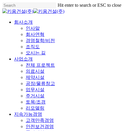
Skip
Hit enter to search or ESC to close
to
Close
main
Search
content
Menu
회사소개
인사말
회사연혁
경영철학/비전
조직도
오시는 길
사업소개
전체 프로젝트
의료시설
제약시설
공장/물류창고
업무시설
주거시설
토목/조경
리모델링
지속가능경영
고객만족경영
안전보건경영