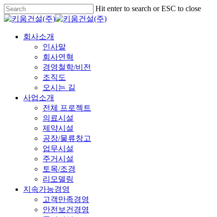
Skip
Hit enter to search or ESC to close
to
Close
main
Search
content
Menu
회사소개
인사말
회사연혁
경영철학/비전
조직도
오시는 길
사업소개
전체 프로젝트
의료시설
제약시설
공장/물류창고
업무시설
주거시설
토목/조경
리모델링
지속가능경영
고객만족경영
안전보건경영