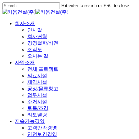
Skip
Hit enter to search or ESC to close
to
Close
main
Search
content
Menu
회사소개
인사말
회사연혁
경영철학/비전
조직도
오시는 길
사업소개
전체 프로젝트
의료시설
제약시설
공장/물류창고
업무시설
주거시설
토목/조경
리모델링
지속가능경영
고객만족경영
안전보건경영