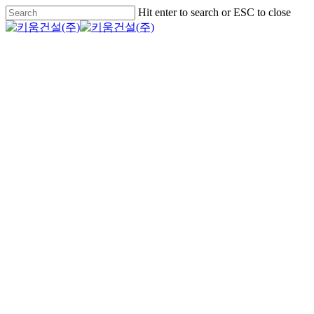
Skip
Hit enter to search or ESC to close
to
Close
main
Search
content
Menu