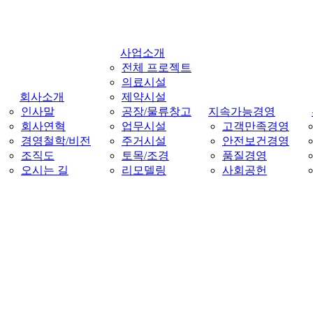
Menu
사업소개
전체 프로젝트
의료시설
회사소개
제약시설
인사말
공장/물류창고
지속가능경영
회사연혁
업무시설
고객만족경영
경영철학/비전
주거시설
안전보건경영
조직도
토목/조경
품질경영
오시는 길
리모델링
사회공헌
미래와
경쟁