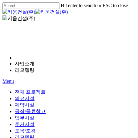
Skip
Hit enter to search or ESC to close
to
Close
main
Search
Menu
content
PROJECT
사업소개
리모델링
Menu
전체 프로젝트
의료시설
제약시설
공장/물류창고
업무시설
주거시설
토목/조경
리모델링