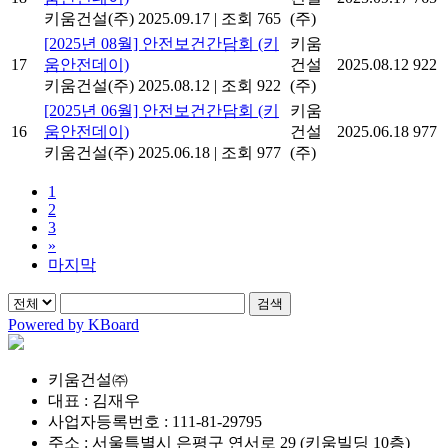
키움건설(주)
2025.09.17
|
조회 765
(주)
[2025년 08월] 안전보건간담회 (키
키움
17
움안전데이)
건설
2025.08.12
922
키움건설(주)
2025.08.12
|
조회 922
(주)
[2025년 06월] 안전보건간담회 (키
키움
16
움안전데이)
건설
2025.06.18
977
키움건설(주)
2025.06.18
|
조회 977
(주)
1
2
3
»
마지막
검색
Powered by KBoard
키움건설㈜
대표 : 김재우
사업자등록번호 : 111-81-29795
주소 : 서울특별시 은평구 연서로 29 (키움빌딩 10층)