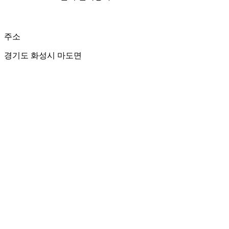
주소
경기도 화성시 마도면
연면적
20,866.04㎡
규모
본동 : 지하1층 ~ 지상4층
경비실, 기계식세차 : 지상1층
공사기간