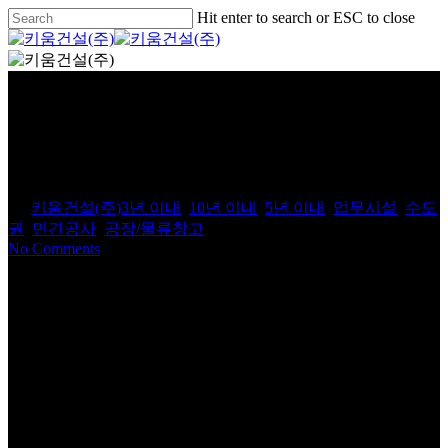
Skip
Hit enter to search or ESC to close
to
Close
main
Search
Menu
content
CHEXCAR PDI센터 신축공사
By
키움건설(주)
3년 이내
,
10년 이내
,
5년 이내
,
업무시설
,
수도
권
,
민간공사
,
공장/물류창고
No Comments