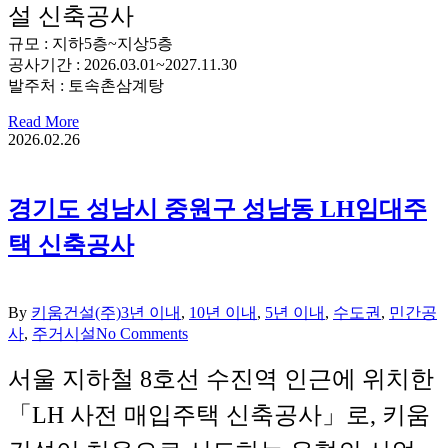
설 신축공사
규모 : 지하5층~지상5층
공사기간 : 2026.03.01~2027.11.30
발주처 : 토속촌삼계탕
Read More
2026.02.26
경기도 성남시 중원구 성남동 LH임대주
택 신축공사
By
키움건설(주)
3년 이내
,
10년 이내
,
5년 이내
,
수도권
,
민간공
사
,
주거시설
No Comments
서울 지하철 8호선 수진역 인근에 위치한
「LH 사전 매입주택 신축공사」로, 키움