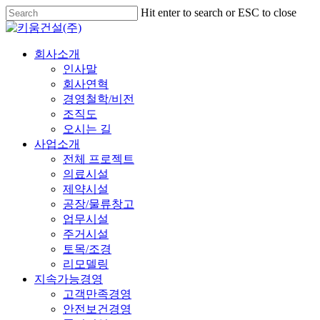
Skip
Hit enter to search or ESC to close
to
Close
Close
main
Search
Menu
content
Menu
회사소개
인사말
회사연혁
경영철학/비전
조직도
오시는 길
사업소개
전체 프로젝트
의료시설
제약시설
공장/물류창고
업무시설
주거시설
토목/조경
리모델링
지속가능경영
고객만족경영
안전보건경영