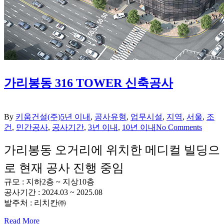
가리봉동 316 TOWER 신축공사
By
키움건설(주)
5년 이내
,
공사유형
,
업무시설
,
지역
,
서울
,
조
건
,
민간공사
,
공사기간
,
3년 이내
,
10년 이내
No Comments
가리봉동 오거리에 위치한 메디컬 빌딩으
로 현재 공사 진행 중임
규모 : 지하2층 ~ 지상10층
공사기간 : 2024.03 ~ 2025.08
발주처 : 리치칸㈜
Read More