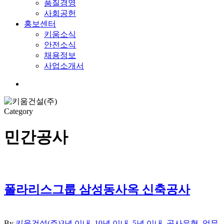
품질경영
사회공헌
홍보센터
키움소식
안전소식
채용정보
사업소개서
Menu
Category
민간공사
폴라리스그룹 삼성동사옥 신축공사
By
키움건설(주)
3년 이내
,
10년 이내
,
5년 이내
,
공사유형
,
업무