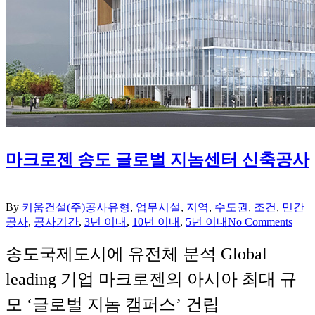
마크로젠 송도 글로벌 지놈센터 신축공사
By
키움건설(주)
공사유형
,
업무시설
,
지역
,
수도권
,
조건
,
민간
공사
,
공사기간
,
3년 이내
,
10년 이내
,
5년 이내
No Comments
송도국제도시에 유전체 분석 Global
leading 기업 마크로젠의 아시아 최대 규
모 ‘글로벌 지놈 캠퍼스’ 건립