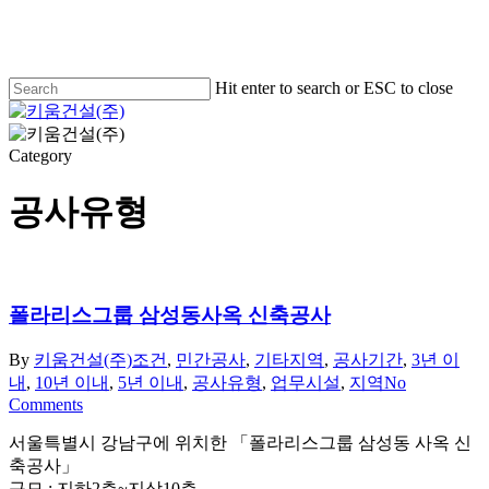
Skip
to
main
content
Hit enter to search or ESC to close
Close
Search
Menu
Category
공사유형
폴라리스그룹 삼성동사옥 신축공사
By
키움건설(주)
조건
,
민간공사
,
기타지역
,
공사기간
,
3년 이
내
,
10년 이내
,
5년 이내
,
공사유형
,
업무시설
,
지역
No
Comments
서울특별시 강남구에 위치한 「폴라리스그룹 삼성동 사옥 신
축공사」
규모 : 지하2층~지상10층