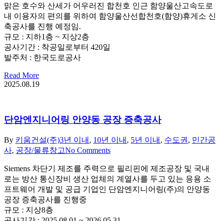
맑은 호수와 산세가 어우러진 합천호 인근 함양울산고속도로
내 이용자의 편의를 위하여 함양울산선합천호(함양)휴게소 신
축공사를 진행 예정임.
규모 : 지하1층 ~ 지상2층
공사기간 : 착공일로부터 420일
발주처 : 한국도로공사
Read More
2025.08.19
단암엔지니어링 안양동 공장 증축공사
By
키움건설(주)
3년 이내
,
10년 이내
,
5년 이내
,
수도권
,
민간공
사
,
공장/물류창고
No Comments
Siemens 차단기 제조를 주력으로 필리핀에 제조공장 및 국내
로는 방산 통신장비 생산 업체의 계열사를 두고 있는 응용 소
프트웨어 개발 및 공급 기업인 단암엔지니어링(주)의 안양동
공장 증축공사를 진행중
규모 : 지상8층
공사기간 : 2025.08.01 ~ 2026.05.31