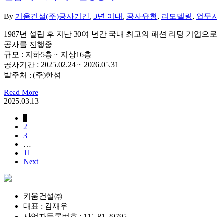
By
키움건설(주)
공사기간
,
3년 이내
,
공사유형
,
리모델링
,
업무
1987년 설립 후 지난 30여 년간 국내 최고의 패션 리딩 기업
공사를 진행중
규모 : 지하5층 ~ 지상16층
공사기간 : 2025.02.24 ~ 2026.05.31
발주처 : (주)한섬
Read More
2025.03.13
1
2
3
…
11
Next
키움건설㈜
대표 : 김재우
사업자등록번호 : 111-81-29795