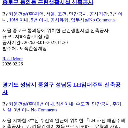
종로구 통의동 근린생활시설 신축공사
By
키움건설(주)
지역
,
서울
,
조건
,
민간공사
,
공사기간
,
3년 이
내
,
10년 이내
,
5년 이내
,
공사유형
,
업무시설
No Comments
서울 종로구 통의동에 위치한 근린생활시설 신축공사
규모 : 지하5층~지상5층
공사기간 : 2026.03.01~2027.11.30
발주처 : 토속촌삼계탕
Read More
2026.02.26
경기도 성남시 중원구 성남동 LH임대주택 신축공
사
By
키움건설(주)
10년 이내
,
5년 이내
,
수도권
,
민간공사
,
주거
시설
,
3년 이내
No Comments
서울 지하철 8호선 수진역 인근에 위치한 「LH 사전 매입주택
신축공사」로, 키움건설이 처음으로 시도하는 유형의 사업.