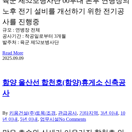
육군 제52보병사단 00부대 본부 연병장의
노후 전기 설비를 개선하기 위한 전기공
사를 진행중
규모 : 연병장 전체
공사기간 : 착공일로부터 3개월
발주처 : 육군 제52보병사단
Read More
2025.09.09
함양 울산선 합천호(함양)휴게소 신축공
사
By
키움건설(주)
토목/조경
,
관급공사
,
기타지역
,
3년 이내
,
10
년 이내
,
5년 이내
,
업무시설
No Comments