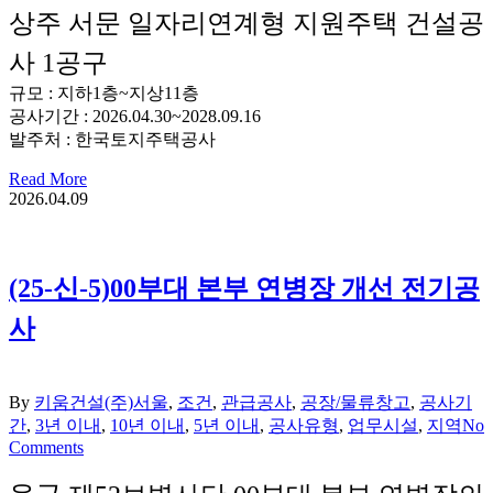
상주 서문 일자리연계형 지원주택 건설공
사 1공구
규모 : 지하1층~지상11층
공사기간 : 2026.04.30~2028.09.16
발주처 : 한국토지주택공사
Read More
2026.04.09
(25-신-5)00부대 본부 연병장 개선 전기공
사
By
키움건설(주)
서울
,
조건
,
관급공사
,
공장/물류창고
,
공사기
간
,
3년 이내
,
10년 이내
,
5년 이내
,
공사유형
,
업무시설
,
지역
No
Comments