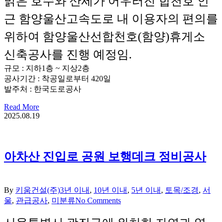
맑은 호수와 산세가 어우러진 합천호 인
근 함양울산고속도로 내 이용자의 편의를
위하여 함양울산선합천호(함양)휴게소
신축공사를 진행 예정임.
규모 : 지하1층 ~ 지상2층
공사기간 : 착공일로부터 420일
발주처 : 한국도로공사
Read More
2025.08.19
아차산 진입로 공원 보행데크 정비공사
By
키움건설(주)
3년 이내
,
10년 이내
,
5년 이내
,
토목/조경
,
서
울
,
관급공사
,
미분류
No Comments