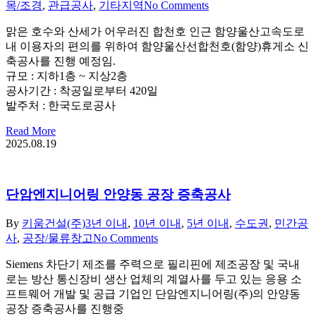
목/조경
,
관급공사
,
기타지역
No Comments
맑은 호수와 산세가 어우러진 합천호 인근 함양울산고속도로
내 이용자의 편의를 위하여 함양울산선합천호(함양)휴게소 신
축공사를 진행 예정임.
규모 : 지하1층 ~ 지상2층
공사기간 : 착공일로부터 420일
발주처 : 한국도로공사
Read More
2025.08.19
단암엔지니어링 안양동 공장 증축공사
By
키움건설(주)
3년 이내
,
10년 이내
,
5년 이내
,
수도권
,
민간공
사
,
공장/물류창고
No Comments
Siemens 차단기 제조를 주력으로 필리핀에 제조공장 및 국내
로는 방산 통신장비 생산 업체의 계열사를 두고 있는 응용 소
프트웨어 개발 및 공급 기업인 단암엔지니어링(주)의 안양동
공장 증축공사를 진행중