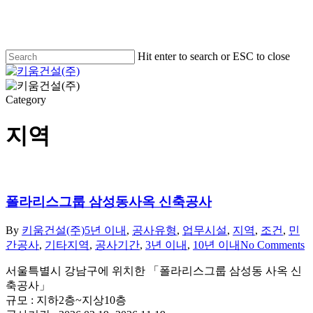
Skip
to
main
content
Hit enter to search or ESC to close
Close
Search
Menu
Category
지역
폴라리스그룹 삼성동사옥 신축공사
By
키움건설(주)
5년 이내
,
공사유형
,
업무시설
,
지역
,
조건
,
민
간공사
,
기타지역
,
공사기간
,
3년 이내
,
10년 이내
No Comments
서울특별시 강남구에 위치한 「폴라리스그룹 삼성동 사옥 신
축공사」
규모 : 지하2층~지상10층