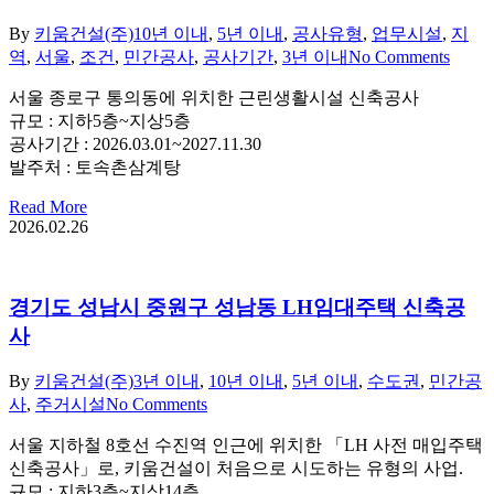
By
키움건설(주)
10년 이내
,
5년 이내
,
공사유형
,
업무시설
,
지
역
,
서울
,
조건
,
민간공사
,
공사기간
,
3년 이내
No Comments
서울 종로구 통의동에 위치한 근린생활시설 신축공사
규모 : 지하5층~지상5층
공사기간 : 2026.03.01~2027.11.30
발주처 : 토속촌삼계탕
Read More
2026.02.26
경기도 성남시 중원구 성남동 LH임대주택 신축공
사
By
키움건설(주)
3년 이내
,
10년 이내
,
5년 이내
,
수도권
,
민간공
사
,
주거시설
No Comments
서울 지하철 8호선 수진역 인근에 위치한 「LH 사전 매입주택
신축공사」로, 키움건설이 처음으로 시도하는 유형의 사업.
규모 : 지하3층~지상14층