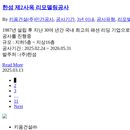
한섬 제2사옥 리모델링공사
By
키움건설(주)
민간공사
,
공사기간
,
3년 이내
,
공사유형
,
리모
1987년 설립 후 지난 30여 년간 국내 최고의 패션 리딩 기업
공사를 진행중
규모 : 지하5층 ~ 지상16층
공사기간 : 2025.02.24 ~ 2026.05.31
발주처 : (주)한섬
Read More
2025.03.13
1
2
3
…
11
Next
키움건설㈜