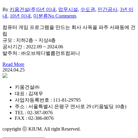
By
키움건설(주)
5년 이내
,
업무시설
,
수도권
,
민간공사
,
3년 이
내
,
10년 이내
,
미분류
No Comments
컴퓨터 게임 프로그램을 만드는 회사 사옥을 파주 서패동에 건
립
규모 : 지하2층 ~ 지상4층
공사기간 : 2022.09 ~ 2024.06
발주처 : ㈜오브제디벨롭먼트컴퍼니
Read More
2024.04.25
키움건설㈜
대표 : 김재우
사업자등록번호 : 111-81-29795
주소 : 서울특별시 은평구 연서로 29 (키움빌딩 10층)
TEL : 02-387-0076
FAX : 02-386-0076
copyright ⓒ KIUM. All right Reserved.