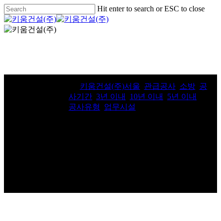
Skip
Hit enter to search or ESC to close
to
Close
main
Search
Menu
content
국립한국문
By
키움건설(주)
서울
,
관급공사
,
소방
,
공
학관 건립 소
사기간
,
3년 이내
,
10년 이내
,
5년 이내
,
공사유형
,
업무시설
방공사