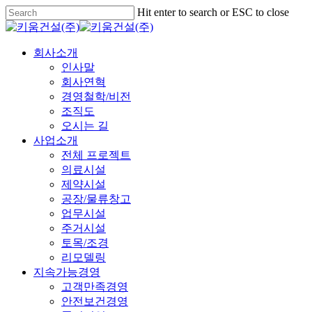
Skip
Hit enter to search or ESC to close
to
Close
main
Search
content
Menu
회사소개
인사말
회사연혁
경영철학/비전
조직도
오시는 길
사업소개
전체 프로젝트
의료시설
제약시설
공장/물류창고
업무시설
주거시설
토목/조경
리모델링
지속가능경영
고객만족경영
안전보건경영