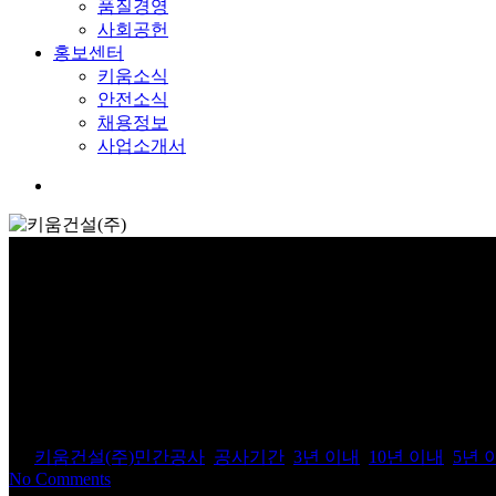
품질경영
사회공헌
홍보센터
키움소식
안전소식
채용정보
사업소개서
Menu
서울 노보스병원 신축공사
By
키움건설(주)
민간공사
,
공사기간
,
3년 이내
,
10년 이내
,
5년 
No Comments