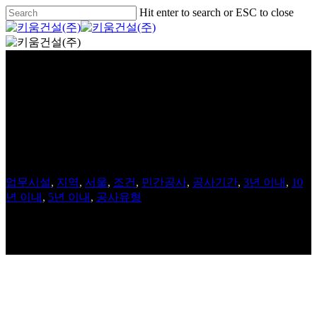
Skip
Hit enter to search or ESC to close
to
Close
main
Search
Menu
content
문정 BK타워
업무시설
,
지역
,
서울
,
조건
,
민간공사
,
공사기간
,
3년 이내
,
10
년 이내
,
5년 이내
,
공사유형