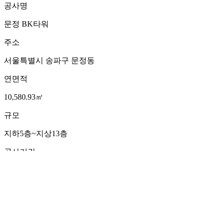
공사명
문정 BK타워
주소
서울특별시 송파구 문정동
연면적
10,580.93㎡
규모
지하5층~지상13층
공사기간
2016.02 ~ 2017.10
발주처
신흥정보통신㈜