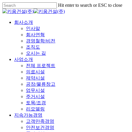
Skip
Hit enter to search or ESC to close
to
Close
main
Search
content
Menu
회사소개
인사말
회사연혁
경영철학/비전
조직도
오시는 길
사업소개
전체 프로젝트
의료시설
제약시설
공장/물류창고
업무시설
주거시설
토목/조경
리모델링
지속가능경영
고객만족경영
안전보건경영