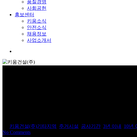
품질경영
사회공헌
홍보센터
키움소식
안전소식
채용정보
사업소개서
Menu
상주 서문 일자리연계형 지원
By
키움건설(주)
기타지역
,
주거시설
,
공사기간
,
3년 이내
,
10년
No Comments