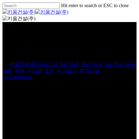
Skip
Hit enter to search or ESC to close
to
Close
main
Search
Menu
content
평택 카임하우스
By
키움건설(주)
공사기간
,
3년 이내
,
10년 이내
,
5년 이내
,
공사
유형
,
지역
,
수도권
,
조건
,
민간공사
,
주거시설
No Comments