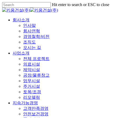
Skip
Hit enter to search or ESC to close
to
Close
main
Search
content
Menu
회사소개
인사말
회사연혁
경영철학/비전
조직도
오시는 길
사업소개
전체 프로젝트
의료시설
제약시설
공장/물류창고
업무시설
주거시설
토목/조경
리모델링
지속가능경영
고객만족경영
안전보건경영