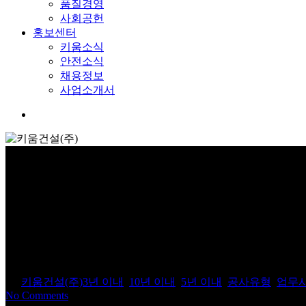
품질경영
사회공헌
홍보센터
키움소식
안전소식
채용정보
사업소개서
Menu
폴라리스그룹 삼성동사옥 신축
By
키움건설(주)
3년 이내
,
10년 이내
,
5년 이내
,
공사유형
,
업무
No Comments