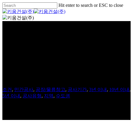
Skip
Hit enter to search or ESC to close
to
Close
main
Search
Menu
content
BMW R&D센터 코리아 신축
공사
조건
,
민간공사
,
공장/물류창고
,
공사기간
,
3년 이내
,
10년 이내
,
5년 이내
,
공사유형
,
지역
,
수도권