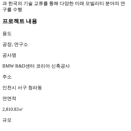
과 한국의 기술 교류를 통해 다양한 미래 모빌리티 분야의 연
구를 수행
프로젝트 내용
용도
공장, 연구소
공사명
BMW R&D센터 코리아 신축공사
주소
인천시 서구 청라동
연면적
2,810.83㎡
규모
지상1층