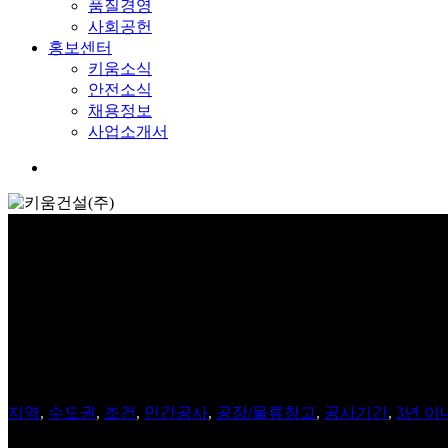
품질경영
사회공헌
홍보센터
키움소식
안전소식
채용정보
사업소개서
Menu
Global leading 엘리베이터
지역
,
수도권
,
조건
,
민간공사
,
공장/물류창고
,
공사기간
,
3년 이