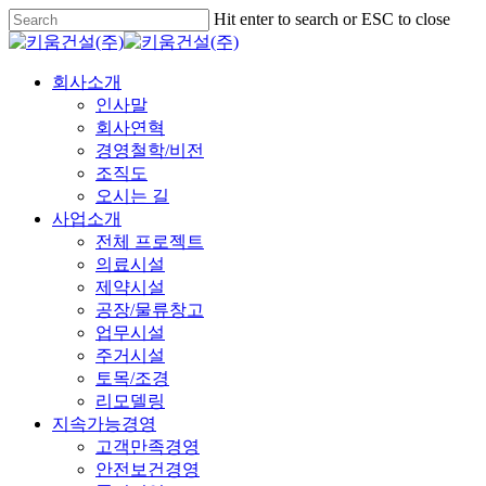
Skip
Hit enter to search or ESC to close
to
Close
main
Search
content
Menu
회사소개
인사말
회사연혁
경영철학/비전
조직도
오시는 길
사업소개
전체 프로젝트
의료시설
제약시설
공장/물류창고
업무시설
주거시설
토목/조경
리모델링
지속가능경영
고객만족경영
안전보건경영